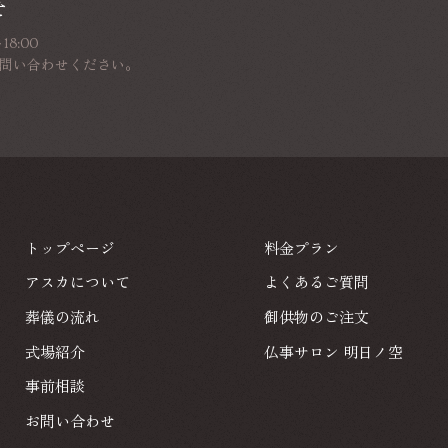
せ
8:00
問い合わせください。
トップページ
料金プラン
トップページ
料金プラン
アスカについて
よくあるご質問
アスカについて
よくあるご質問
葬儀の流れ
御供物のご注文
葬儀の流れ
御供物のご注文
式場紹介
仏事サロン 明日ノ空
式場紹介
事前相談
仏事サロン 明日ノ空
事前相談
お問い合わせ