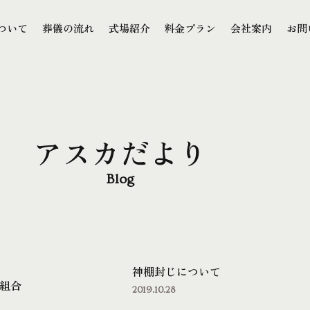
本文までスキップする
ついて
葬儀の流れ
式場紹介
料金プラン
会社案内
お問
ついて
葬儀の流れ
式場紹介
料金プラン
会社案内
お問
アスカだより
Blog
神棚封じについて
組合
2019.10.28