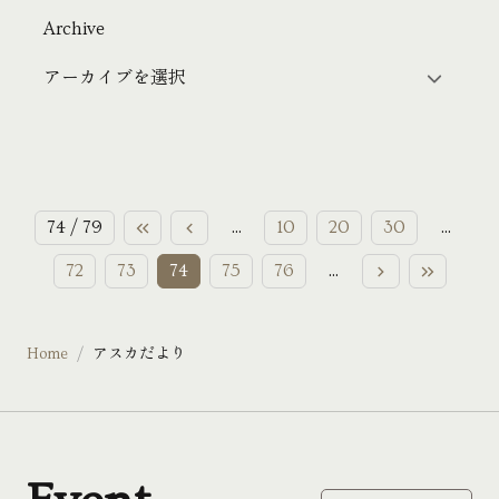
Archive
74 / 79
...
10
20
30
...
72
73
74
75
76
...
Home
アスカだより