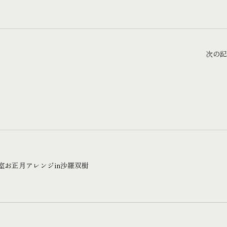
次の記
室お正月アレンジin沙羅双樹