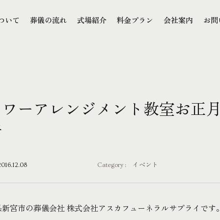
本文までスキップする
ついて
葬儀の流れ
式場紹介
料金プラン
会社案内
お問
ついて
葬儀の流れ
式場紹介
料金プラン
会社案内
お問
ラワーアレンジメント教室お正月
樹
2016.12.08
Category :
イベント
県新宮市の葬儀会社 株式会社アスカフューネラルサプライです