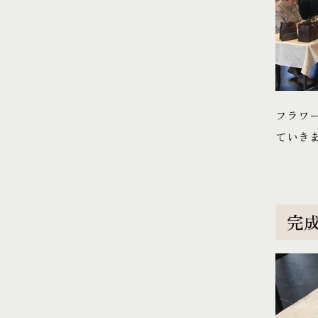
フラワ
ていき
完