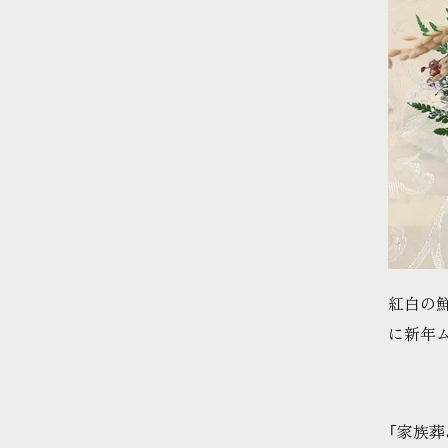
紅白の
に新年
「家族葬