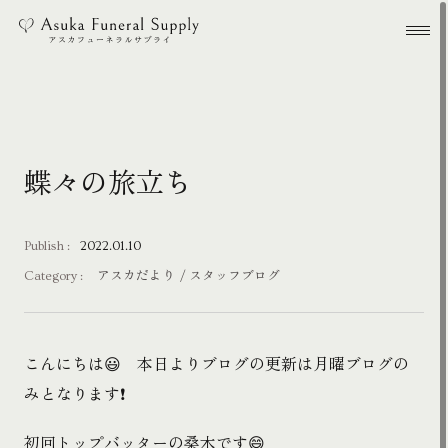
本文までスキップする
メ
蝶々の旅立ち
Publish :
2022.01.10
Category :
アスカだより
スタッフブログ
こんにちは😃 本日よりブログの更新は月曜ブログの
みとなります❗️
初回トップバッターの桑木です😄