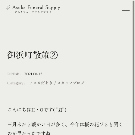
本文までスキップする
メ
御浜町散策②
Publish :
2021.04.15
Category :
アスカだより
スタッフブログ
こんにちはH・Oです( ﾟДﾟ)
三月末から暖かい日が多く、今年は桜の花びらも開く
のが早かったですね