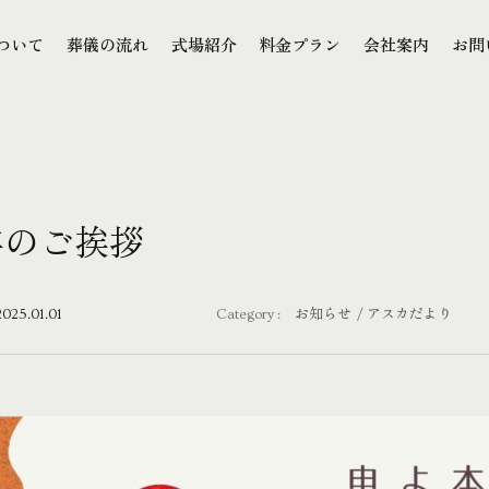
本文までスキップする
ついて
葬儀の流れ
式場紹介
料金プラン
会社案内
お問
ついて
葬儀の流れ
式場紹介
料金プラン
会社案内
お問
年のご挨拶
2025.01.01
Category :
お知らせ
アスカだより