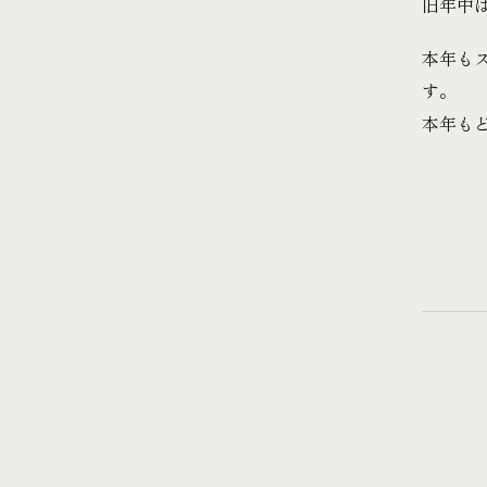
旧年中
本年も
す。
本年も