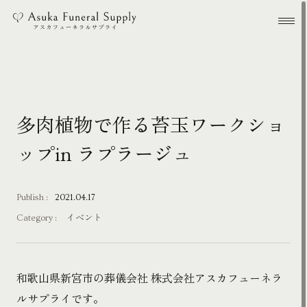
本文までスキップする
メ
多肉植物で作る苔玉ワークショ
ップin ラプラージュ
Publish :
2021.04.17
Category :
イベント
和歌山県新宮市の葬儀会社 株式会社アスカフューネラ
ルサプライです。