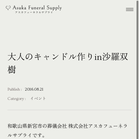
本文までスキップする
メ
大人のキャンドル作りin沙羅双
樹
Publish :
2016.08.21
Category :
イベント
和歌山県新宮市の葬儀会社 株式会社アスカフューネラ
ルサプライです。