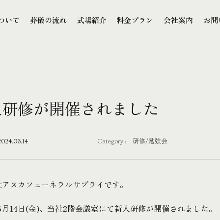
本文までスキップする
ついて
葬儀の流れ
式場紹介
料金プラン
会社案内
お問
ついて
葬儀の流れ
式場紹介
料金プラン
会社案内
お問
人研修が開催されました
2024.06.14
Category :
研修/勉強会
社アスカフューネラルサプライです。
年6月14日(金)、当社2階会議室にて新人研修が開催されました。