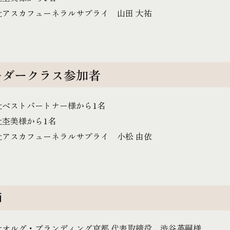
社アスカフューネラルサプライ 山田 大祐
ーダークラス参加者
社ベストパートナー様から1名
社杢美様から1名
社アスカフューネラルサプライ 小松 由依
師
社オルグ・ブランディング京都 代表取締役 渋谷英嗣様