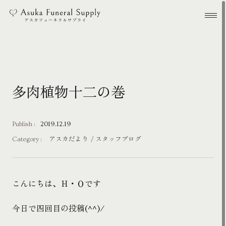
本文までスキップする
メ
多肉植物十二の巻
Publish :
2019.12.19
Category :
アスカだより
スタッフブログ
こんにちは、Ｈ・Ｏです
今日で四回目の投稿(^^)/