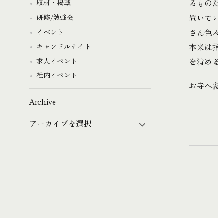
るもの
取材・掲載
置いて
研修/勉強会
さん色
イベント
本来は
キャンドルナイト
を清める
求人イベント
社内イベント
お寺へ
Archive