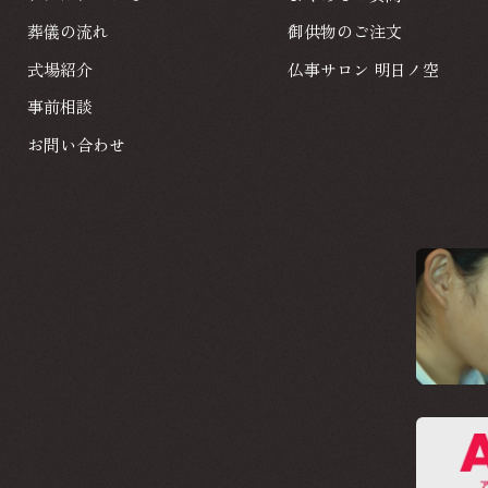
アスカについて
よくあるご質問
葬儀の流れ
御供物のご注文
葬儀の流れ
御供物のご注文
式場紹介
仏事サロン 明日ノ空
式場紹介
事前相談
仏事サロン 明日ノ空
事前相談
お問い合わせ
お問い合わせ