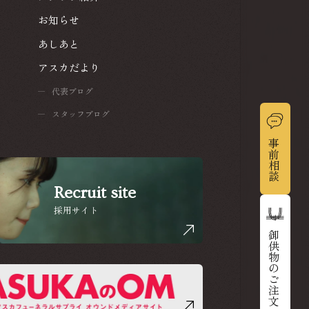
スタッフ紹介
お知らせ
お知らせ
あしあと
あしあと
アスカだより
アスカだより
代表ブログ
代表ブログ
スタッフブログ
スタッフブログ
事前相談
事前相談
Recruit site
採用サイト
御供物のご注文
御供物のご注文