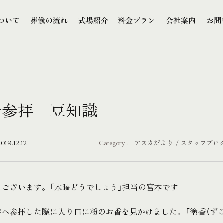
本文までスキップする
ついて
葬儀の流れ
式場紹介
料金プラン
会社案内
お問
ついて
葬儀の流れ
式場紹介
料金プラン
会社案内
お問
寺参拝 豆知識
2019.12.12
Category :
アスカだより
スタッフブロ
うございます。「木曜どうでしょう」担当の宮本です
寺へ参拝した際に入り口に粉のお香を見かけました。「塗香（ずこ