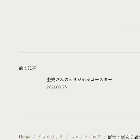
前の記事
杢美さんのオリジナルコースター
2021.09.28
Home
アスカだより
スタッフブログ
信士・信女 / 