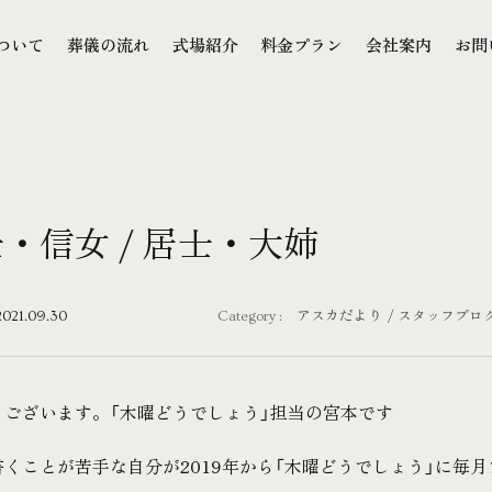
本文までスキップする
ついて
葬儀の流れ
式場紹介
料金プラン
会社案内
お問
ついて
葬儀の流れ
式場紹介
料金プラン
会社案内
お問
・信女 / 居士・大姉
2021.09.30
Category :
アスカだより
スタッフブロ
うございます。「木曜どうでしょう」担当の宮本です
くことが苦手な自分が2019年から「木曜どうでしょう」に毎