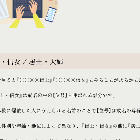
・信女 / 居士・大姉
を見ると『○○××信士』『○○××信女』とみることがあるかと
士・信女』は戒名の中の【位号】と呼ばれる部分です。
仏教に帰依した人に与えられる名前のことで【位号】は戒名の尊
は性別や年齢・地位によって異なり、『信士・信女』の他に『居