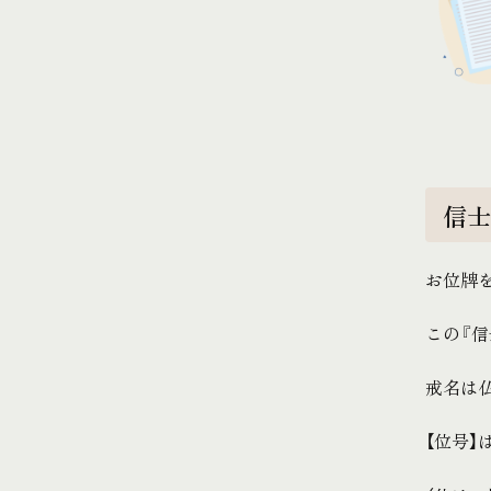
信士
お位牌
この『信
戒名は
【位号】