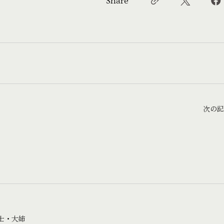
Share
次の記
居士・大姉