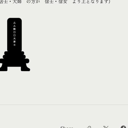
 居士・大姉 の方が 信士・信女 より上となります）