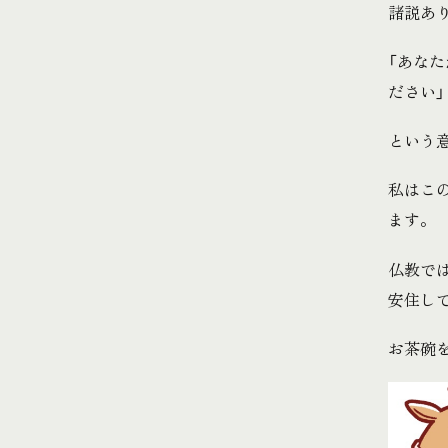
諸説あ
「あな
ださい」
という
私はこ
ます。
仏教で
安住し
お茶碗