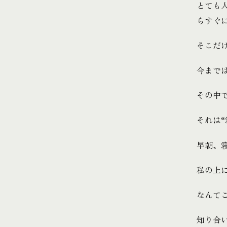
とても
らすぐに
そこだけ
今まで
その中
それは
早朝、
私の上
なんて
知り合