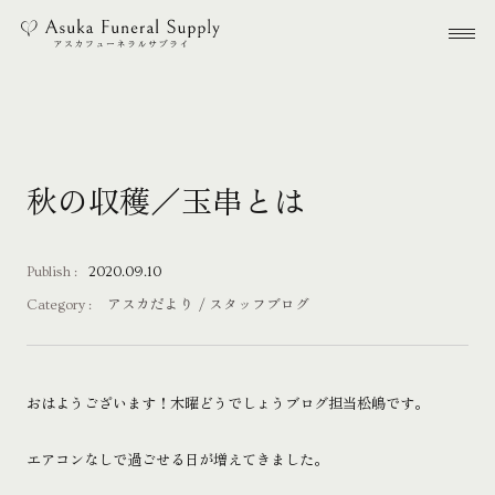
本文までスキップする
メ
秋の収穫／玉串とは
Publish :
2020.09.10
Category :
アスカだより
スタッフブログ
おはようございます！木曜どうでしょうブログ担当松嶋です。
エアコンなしで過ごせる日が増えてきました。