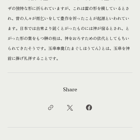
ザの独特な形に折られていますが、これは雷の形を模しているとさ
れ、昔の人々が雨乞いをして豊作を祈ったことが起源といわれてい
ます。日本では古来より鋭くとがったものには神が宿るとされ、と
がった形の葉をもつ榊の枝は、神をおろすための依代としてもちい
られてきたそうです。玉串奉奠（たまぐしほうてん）とは、玉串を神
前に捧げ礼拝することです。
Share