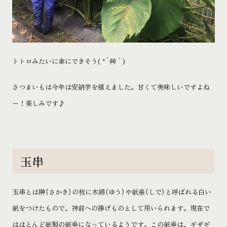
トトロみたいに傘にできそう
( *´
艸｀
)
さつまいもは今年は安納芋を植えました。甘くて美味しいですよね
ー！楽しみです
♪
玉串
玉串とは榊（さかき）の枝に木綿（ゆう）や紙垂（しで）と呼ばれる白い
紙をつけたもので、神前への捧げものとして用いられます。現在で
はほとんど紙製の紙垂になっているようです。この紙垂は、ギザギ