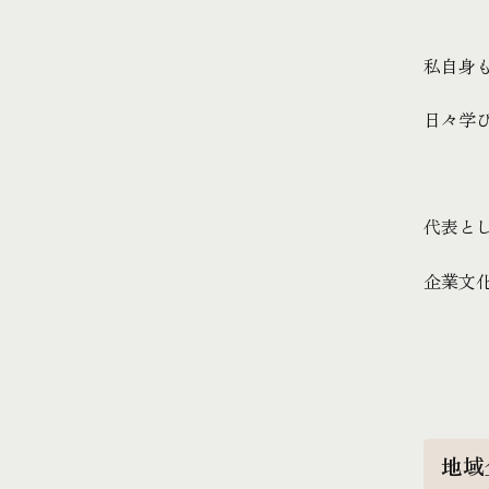
私自身
日々学
代表と
企業文
地域