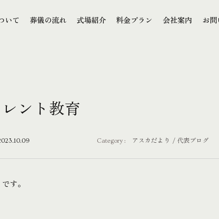
本文までスキップする
ついて
葬儀の流れ
式場紹介
料金プラン
会社案内
お問
ついて
葬儀の流れ
式場紹介
料金プラン
会社案内
お問
カレント教育
2023.10.09
Category :
アスカだより
代表ブログ
りです。