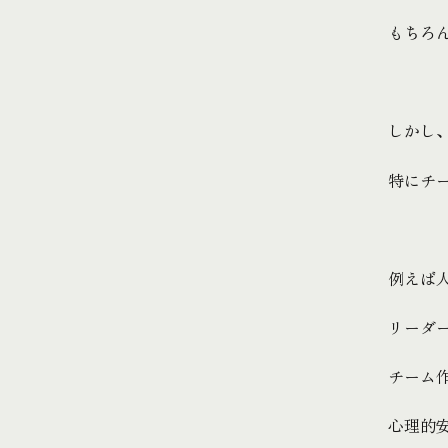
もちろ
しかし
特にチ
例えば
リーダ
チーム
心理的