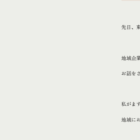
先日、
地域企
お話を
私がま
地域に