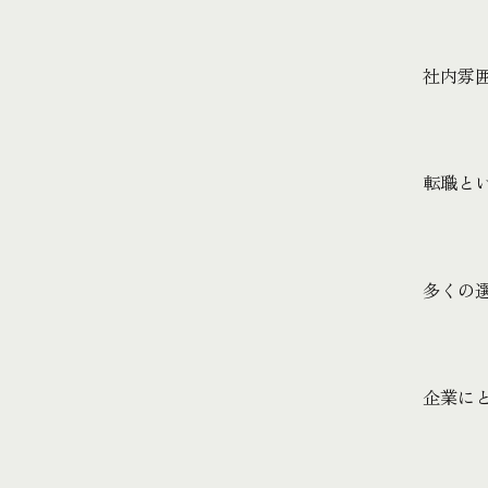
社内雰
転職と
多くの
企業に