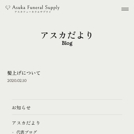
本文までスキップする
メ
アスカだより
Blog
髪上げについて
2020.02.10
お知らせ
アスカだより
代表ブログ