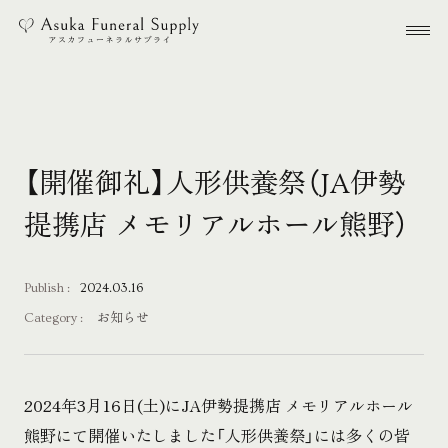
本文までスキップする
メ
【開催御礼】人形供養祭（JA伊勢
提携店 メモリアルホール熊野）
Publish :
2024.03.16
Category :
お知らせ
2024年3月16日(土)にJA伊勢提携店 メモリアルホール
熊野にて開催いたしました「人形供養祭」には多くの皆