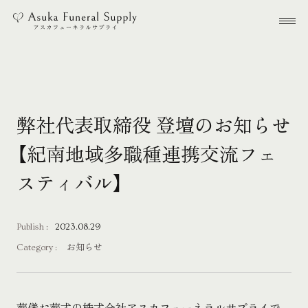
本文までスキップする
メ
弊社代表取締役 登壇のお知らせ
【紀南地域多職種連携交流フェ
スティバル】
Publish :
2023.08.29
Category :
お知らせ
葬儀お葬式の株式会社アスカフューネラルサプライで