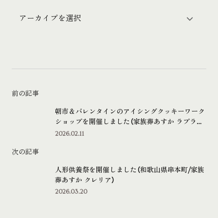
前の記事
朝市＆バレンタインのアイシングクッキーワーク
ショップを開催しました（家族葬あすか ラプラー
ジュ）
2026.02.11
次の記事
人形供養祭を開催しました（和歌山県串本町/家族
葬あすか クレリア）
2026.03.20