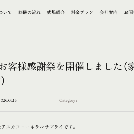
本文までスキップする
ついて
葬儀の流れ
式場紹介
料金プラン
会社案内
お問
ついて
葬儀の流れ
式場紹介
料金プラン
会社案内
お問
18お客様感謝祭を開催しました（
）
2026.01.18
Category :
社アスカフューネラルサプライです。