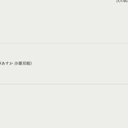
次の記
葬あすか 沙羅双樹）