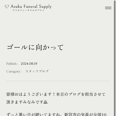
本文までスキップする
メ
ゴールに向かって
Publish :
2024.08.19
Category :
スタッフブログ
皆様おはようございます！本日のブログを担当させて
頂きますみなみです🙇
ずっと暑い日が続いてますね、新宮市の気温が全国10