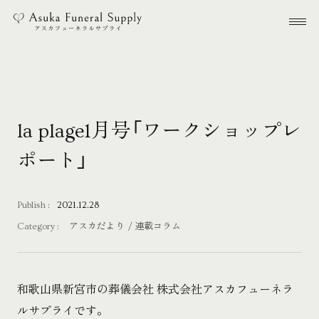
本文までスキップする
メ
la plage1月号「ワークショップレ
ポート」
Publish :
2021.12.28
Category :
アスカだより
連載コラム
和歌山県新宮市の葬儀会社 株式会社アスカフューネラ
ルサプライです。