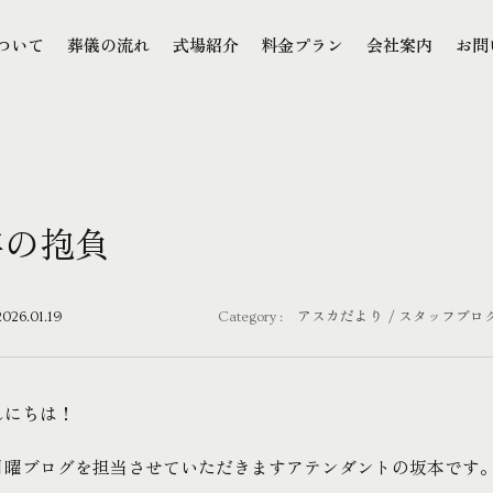
本文までスキップする
ついて
葬儀の流れ
式場紹介
料金プラン
会社案内
お問
ついて
葬儀の流れ
式場紹介
料金プラン
会社案内
お問
年の抱負
2026.01.19
Category :
アスカだより
スタッフブロ
んにちは！
月曜ブログを担当させていただきますアテンダントの坂本です