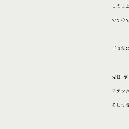
このま
ですの
正直私
先日「
アテン
そして