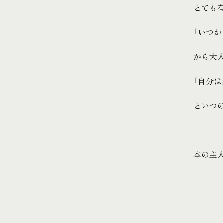
とても
「いつ
から大
「自分
といつ
本の主