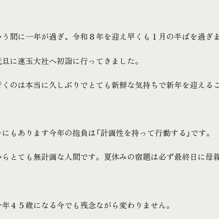
いう間に一年が過ぎ、令和８年を迎え早くも１月の半ばを過ぎ
元旦に速玉大社へ初詣に行ってきました。
行くのは本当に久しぶりでとても新鮮な気持ちで新年を迎える
ルにもあります今年の抱負は「計画性を持って行動する」です。
からとても無計画な人間です。夏休みの宿題は必ず最終日に母
今年４５歳になる今でも残念ながら変わりません。