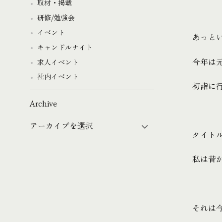
取材・掲載
研修/勉強会
イベント
あっと
キャンドルナイト
今年は
求人イベント
社内イベント
初詣に
Archive
タイト
私は昔
それは