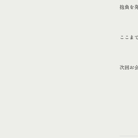
抱負を
ここま
次回お