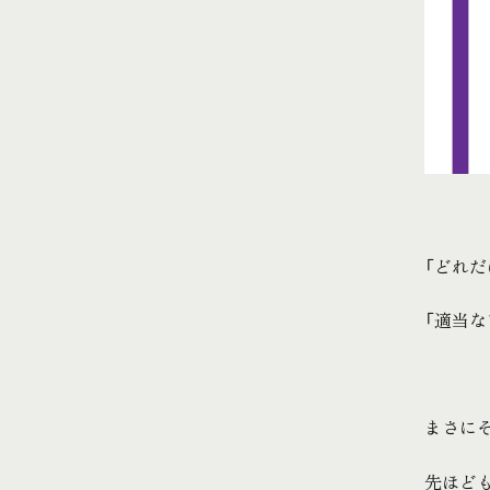
「どれ
「適当
まさに
先ほど