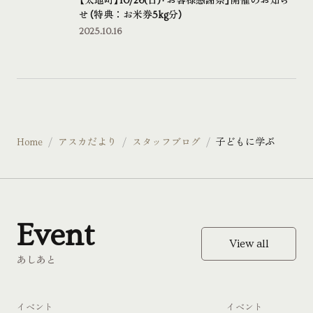
【太地町】10/26(日)「お客様感謝祭」開催のお知ら
せ（特典：お米券5kg分）
2025.10.16
Home
アスカだより
スタッフブログ
子どもに学ぶ
Event
View all
あしあと
イベント
イベント