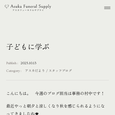
本文までスキップする
メ
子どもに学ぶ
Publish :
2025.10.13
Category :
アスカだより
スタッフブログ
こんにちは。 今週のブログ担当は事務の村中です！
最近やっと朝夕と涼しくなり秋を感じられるようにな
ってきましたね🍁