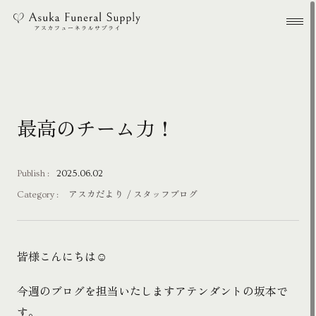
本文までスキップする
メ
最高のチーム力！
Publish :
2025.06.02
Category :
アスカだより
スタッフブログ
皆様こんにちは☺
今週のブログを担当いたしますアテンダントの坂本で
す。