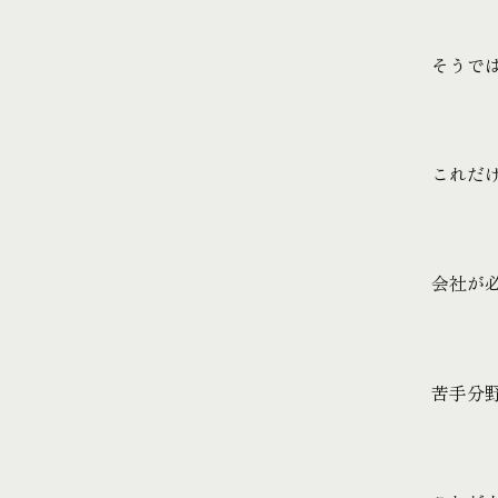
そうで
これだ
会社が
苦手分