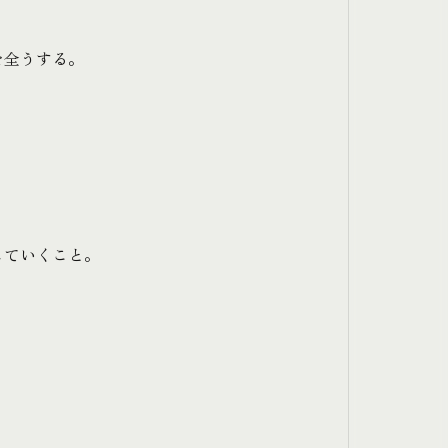
を全うする。
していくこと。