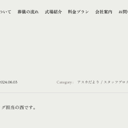
本文までスキップする
ついて
葬儀の流れ
式場紹介
料金プラン
会社案内
お問
ついて
葬儀の流れ
式場紹介
料金プラン
会社案内
お問
2024.06.03
Category :
アスカだより
スタッフブロ
ログ担当の西です。