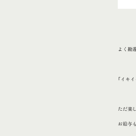
よく勘
「イキイ
ただ楽
お給与