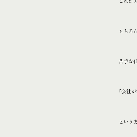
これだ
もちろ
苦手な
「会社
という