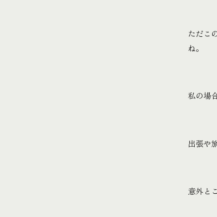
ただこ
ね。
私の場
出張や
意外と