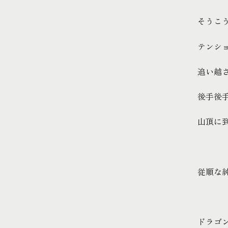
そうこ
テンシ
追い越
後手後
山頂に
従順な
ドラゴ