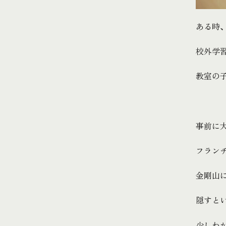
ある時
校外学
教室の
事前に
フラン
金剛山
隠すと
少しわ