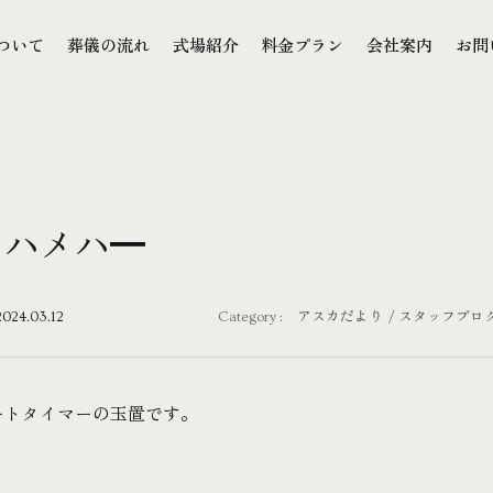
本文までスキップする
ついて
葬儀の流れ
式場紹介
料金プラン
会社案内
お問
ついて
葬儀の流れ
式場紹介
料金プラン
会社案内
お問
メハメハ━
2024.03.12
Category :
アスカだより
スタッフブロ
ートタイマーの玉置です。