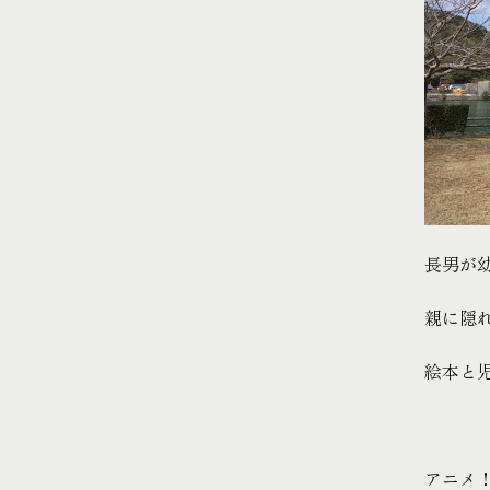
長男が
親に隠
絵本と
アニメ