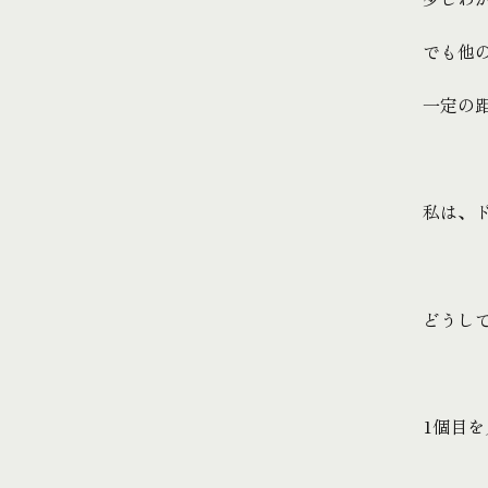
でも他
一定の
私は、
どうし
1個目