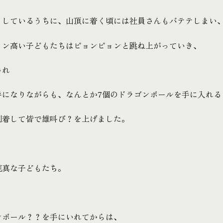
うしているうちに、山頂に着く頃には社員さんもバテテしまい
ョン高い子どもたちはピョンピョンと跳ね上がっていき、
され
手になりながらも、なんとか7個のドラゴンボールを手に入れる
到着して皆で雄叫び？を上げました。
純真な子どもたち。
ンボール？？を手にいれてからは、