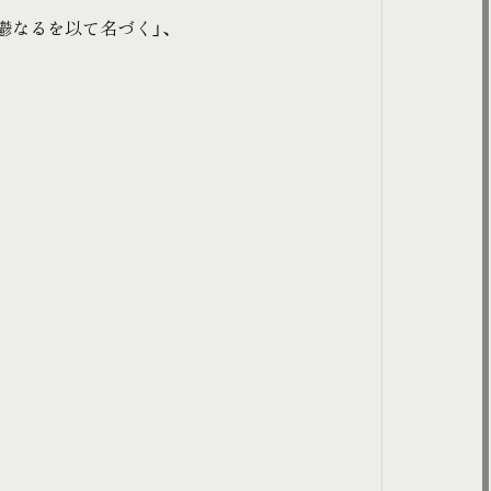
鬱なるを以て名づく」、
、