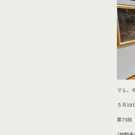
でも、
５月19
第75回
（熊野美