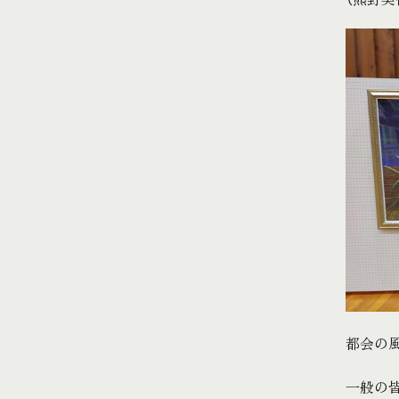
都会の
一般の