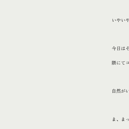
いやい
今日は
隈にて
自然が
ま、ま