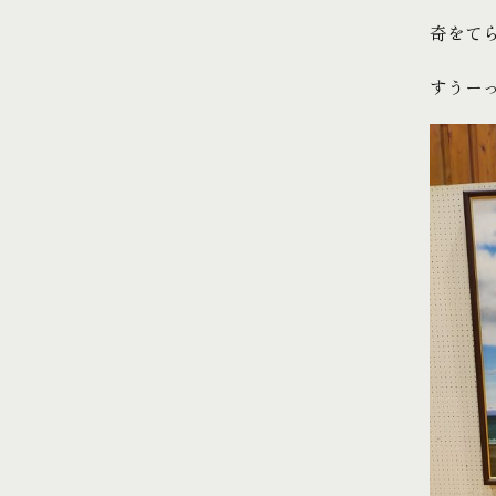
奇をて
すうー