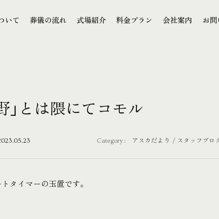
本文までスキップする
ついて
葬儀の流れ
式場紹介
料金プラン
会社案内
お問
ついて
葬儀の流れ
式場紹介
料金プラン
会社案内
お問
野」とは隈にてコモル
2023.05.23
Category :
アスカだより
スタッフブロ
ートタイマーの玉置です。