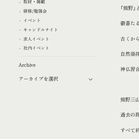
取材・掲載
「熊野」
研修/勉強会
イベント
鬱蒼た
キャンドルナイト
古くか
求人イベント
社内イベント
自然崇
Archive
神仏習
熊野三
過去の
すべて