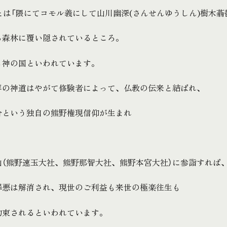
とは「隈にてコモル義にして山川幽深(さんせんゆうしん)樹木蓊
る森林に覆い隠されているところ。
ら神の国といわれています。
拝の神道はやがて修験者によって、仏教の伝来と結ばれ、
合という独自の熊野権現信仰が生まれ
山（熊野速玉大社、熊野那智大社、熊野本宮大社）に参詣すれば
罪悪は解消され、現世のご利益も来世の極楽往生も
約束されるといわれています。