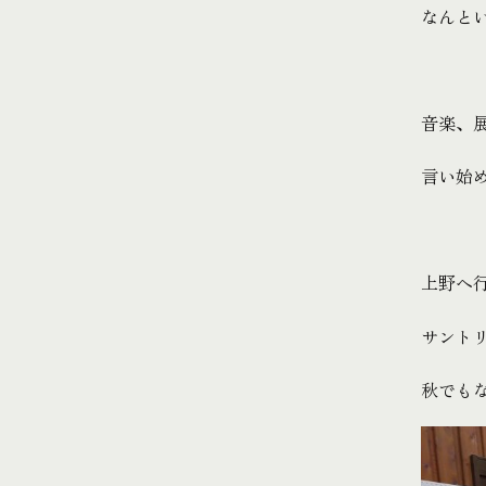
なんと
音楽、
言い始
上野へ
サント
秋でも